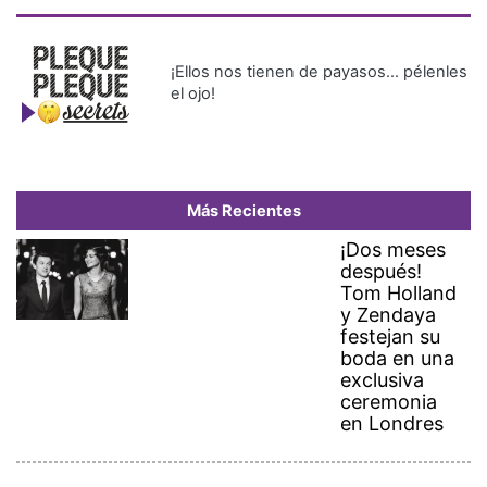
¡Ellos nos tienen de payasos… pélenles
el ojo!
Más Recientes
¡Dos meses
después!
Tom Holland
y Zendaya
festejan su
boda en una
exclusiva
ceremonia
en Londres