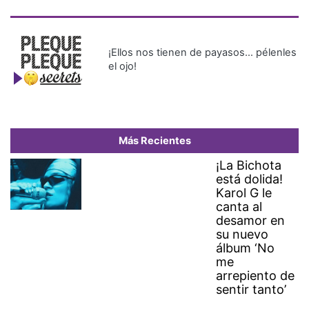
¡Ellos nos tienen de payasos… pélenles
el ojo!
Más Recientes
¡La Bichota
está dolida!
Karol G le
canta al
desamor en
su nuevo
álbum ‘No
me
arrepiento de
sentir tanto’