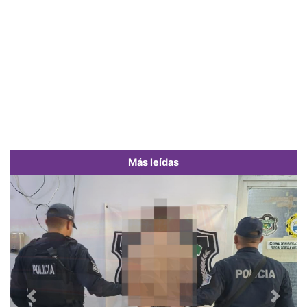
Más leídas
Previous
Next