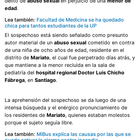
delito de
abuso sexual
en perjuicio de una
menor de
edad
.
Lea también:
Facultad de Medicina se ha quedado
chica para tantos estudiantes de la UP
El sospechoso está siendo señalado como presunto
autor material de un
abuso sexual
cometido en contra
de una niña de ocho años de edad, residente en el
distrito de
Mariato
, el cual fue perpetrado días atrás, y
que mantiene a la menor recluida en la sala de
pediatría del
hospital regional Doctor Luis Chicho
Fábrega
, en
Santiago
.
La aprehensión del sospechoso se da luego de una
intensa búsqueda y el enérgico pronunciamiento de
los residentes de
Mariato
, quienes estaban molestos
porque el sujeto seguía libre.
Lea también:
MiBus explica las causas por las que se
puede activar la alarma contra incendio