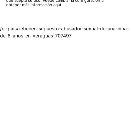
que acepta su uso.
Puede cambiar la configuración u
obtener más información aquí
/el-pais/retienen-supuesto-abusador-sexual-de-una-nina-
de-8-anos-en-veraguas-707497