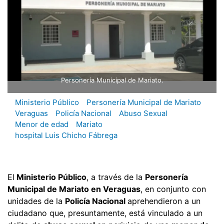
Personería Municipal de Mariato.
Ministerio Público
Personería Municipal de Mariato
Veraguas
Policía Nacional
Abuso Sexual
Menor de edad
Mariato
hospital Luis Chicho Fábrega
El
Ministerio Público
, a través de la
Personería
Municipal de Mariato en Veraguas
, en conjunto con
unidades de la
Policía Nacional
aprehendieron a un
ciudadano que, presuntamente, está vinculado a un