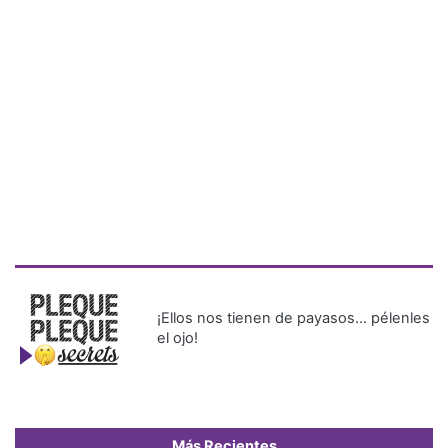
¡Ellos nos tienen de payasos… pélenles
el ojo!
Más Recientes