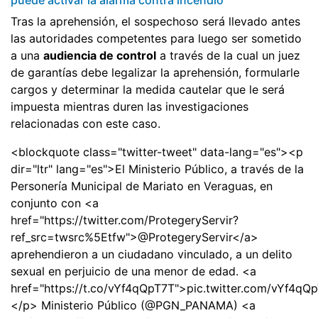
Tras la aprehensión, el sospechoso será llevado antes
las autoridades competentes para luego ser sometido
a una
audiencia de control
a través de la cual un juez
de garantías debe legalizar la aprehensión, formularle
cargos y determinar la medida cautelar que le será
impuesta mientras duren las investigaciones
relacionadas con este caso.
<blockquote class="twitter-tweet" data-lang="es"><p
dir="ltr" lang="es">El Ministerio Público, a través de la
Personería Municipal de Mariato en Veraguas, en
conjunto con <a
href="https://twitter.com/ProtegeryServir?
ref_src=twsrc%5Etfw">@ProtegeryServir</a>
aprehendieron a un ciudadano vinculado, a un delito
sexual en perjuicio de una menor de edad. <a
href="https://t.co/vYf4qQpT7T">pic.twitter.com/vYf4qQ
</p> Ministerio Público (@PGN_PANAMA) <a