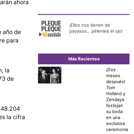
rarán ahora
¡Ellos nos tienen de
e año de
payasos… pélenles el ojo!
re para
Más Recientes
, la
¡Dos
meses
773 de
después!
Tom
Holland y
Zendaya
festejan
a 48.204
su boda
s la cifra
en una
exclusiva
ceremonia