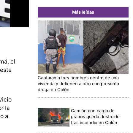
Más leídas
má, el
 este
Capturan a tres hombres dentro de una
vivienda y detienen a otro con presunta
droga en Colón
vicio
r la
Camión con carga de
no a
granos queda destruido
tras incendio en Colón