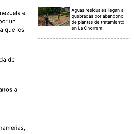
Aguas residuales llegan a
enezuela el
quebradas por abandono
por un
de plantas de tratamiento
en La Chorrera
a que los
uda de
lanos
a
.
panameñas,