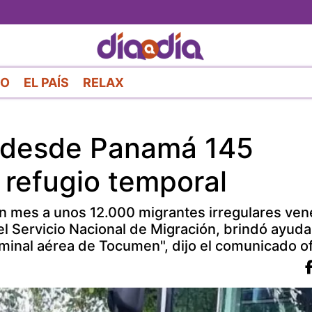
Pasar
al
contenido
principal
RO
EL PAÍS
RELAX
 desde Panamá 145
 refugio temporal
un mes a unos 12.000 migrantes irregulares ve
el Servicio Nacional de Migración, brindó ayud
rminal aérea de Tocumen", dijo el comunicado ofi