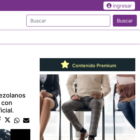
ingresar
Buscar
Contenido Premium
nezolanos
a con
cial.