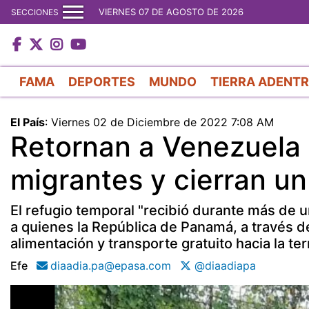
VIERNES 07 DE AGOSTO DE 2026
SECCIONES
FAMA
DEPORTES
MUNDO
TIERRA ADENT
El País
:
Viernes 02 de Diciembre de 2022 7:08 AM
Retornan a Venezuela
migrantes y cierran un
El refugio temporal "recibió durante más de 
a quienes la República de Panamá, a través d
alimentación y transporte gratuito hacia la te
Efe
diaadia.pa@epasa.com
@diaadiapa