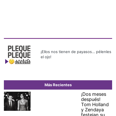
¡Ellos nos tienen de payasos… pélenles
el ojo!
Más Recientes
¡Dos meses
después!
Tom Holland
y Zendaya
festejan su