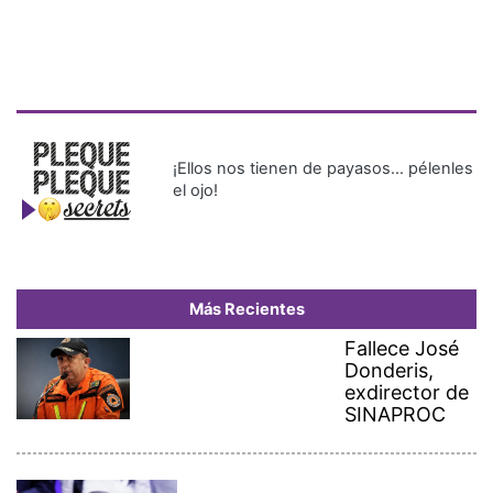
¡Ellos nos tienen de payasos… pélenles
el ojo!
Más Recientes
Fallece José
Donderis,
exdirector de
SINAPROC
Abelardo de la Espriella jura
como presidente de Colombia