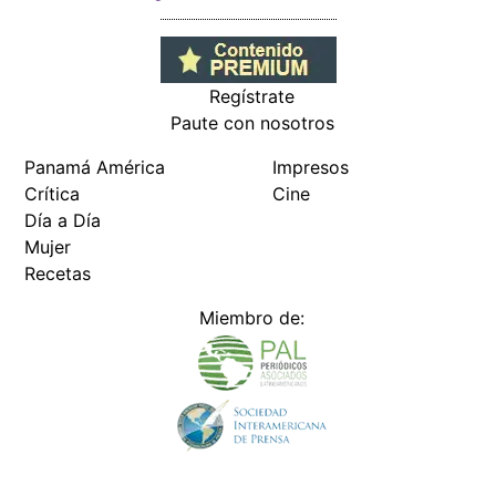
Regístrate
Paute con nosotros
Panamá América
Impresos
Crítica
Cine
Día a Día
Mujer
Recetas
Miembro de:
Todos los derechos reservados Editora Panamá América S.A. -