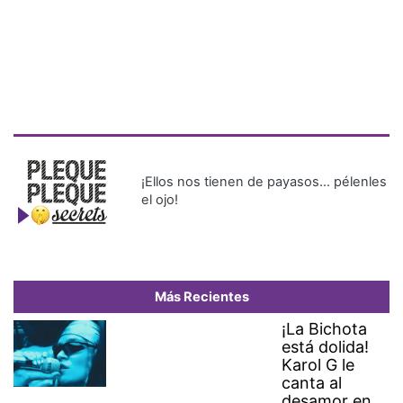
¡Ellos nos tienen de payasos… pélenles
el ojo!
Más Recientes
¡La Bichota
está dolida!
Karol G le
canta al
desamor en