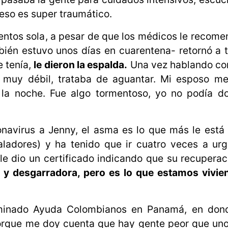
eso es super traumático.
ntos sola, a pesar de que los médicos le recom
ién estuvo unos días en cuarentena- retornó a t
e tenía,
le dieron la espalda.
Una vez hablando c
muy débil, trataba de aguantar. Mi esposo me
la noche. Fue algo tormentoso, yo no podía dor
onavirus a Jenny, el asma es lo que más le está
aladores) y ha tenido que ir cuatro veces a ur
 le dio un certificado indicando que su recuperac
te y desgarradora, pero es lo que estamos vivie
minado Ayuda Colombianos en Panamá, en dond
porque me doy cuenta que hay gente peor que un