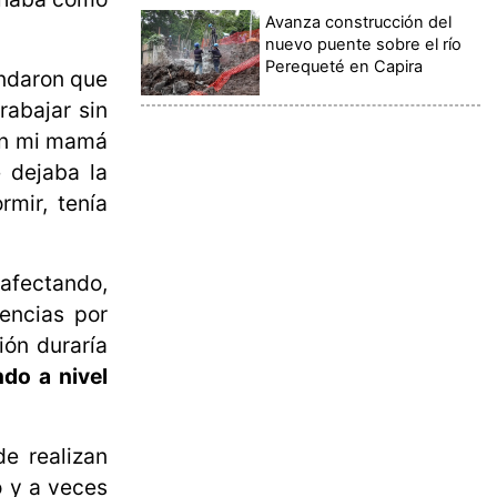
Avanza construcción del
nuevo puente sobre el río
Perequeté en Capira
endaron que
rabajar sin
on mi mamá
 dejaba la
mir, tenía
 afectando,
gencias por
ión duraría
ndo a nivel
e realizan
o y a veces