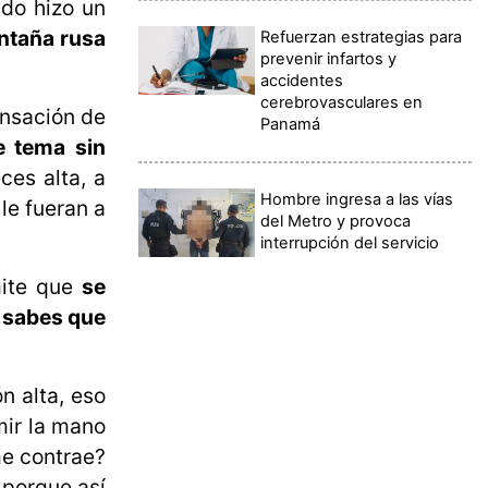
ndo hizo un
ontaña rusa
Refuerzan estrategias para
prevenir infartos y
accidentes
cerebrovasculares en
ensación de
Panamá
e tema sin
ces alta, a
Hombre ingresa a las vías
le fueran a
del Metro y provoca
interrupción del servicio
mite que
se
o sabes que
.
n alta, eso
mir la mano
me contrae?
 porque así