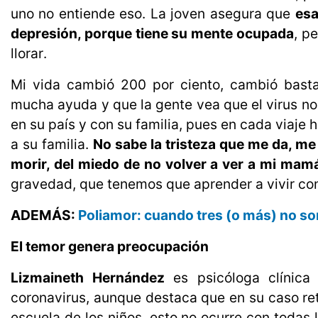
uno no entiende eso. La joven asegura que
esa
depresión, porque tiene su mente ocupada
, p
llorar.
Mi vida cambió 200 por ciento, cambió basta
mucha ayuda y que la gente vea que el virus no
en su país y con su familia, pues en cada viaj
a su familia. 
No sabe la tristeza que me da, me 
morir, del miedo de no volver a ver a mi mam
gravedad, que tenemos que aprender a vivir con
ADEMÁS:
Poliamor: cuando tres (o más) no so
El temor genera preocupación
Lizmaineth Hernández
es psicóloga clínica 
coronavirus, aunque destaca que en su caso ret
escuela de los niños, esto no ocurre con todas 