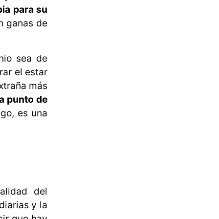
ia para su
an ganas de
onio sea de
ar el estar
extraña más
 a punto de
ego, es una
alidad del
iarias y la
cir que hay