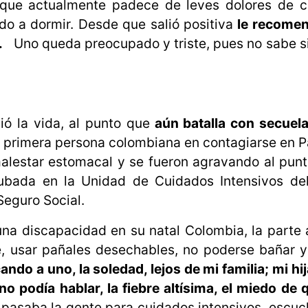
nque actualmente padece de leves dolores de c
do a dormir. Desde que salió positiva
le recome
.
Uno queda preocupado y triste, pues no sabe si
ó la vida, al punto que
aún batalla con secuela
 la primera persona colombiana en contagiarse en
alestar estomacal y se fueron agravando al pun
tubada en la Unidad de Cuidados Intensivos de
Seguro Social.
na discapacidad en su natal Colombia, la parte
e, usar pañales desechables, no poderse bañar 
ndo a uno, la soledad, lejos de mi familia; mi hi
o podía hablar, la fiebre altísima, el miedo de
pasaba la gente para cuidados intensivos, escu