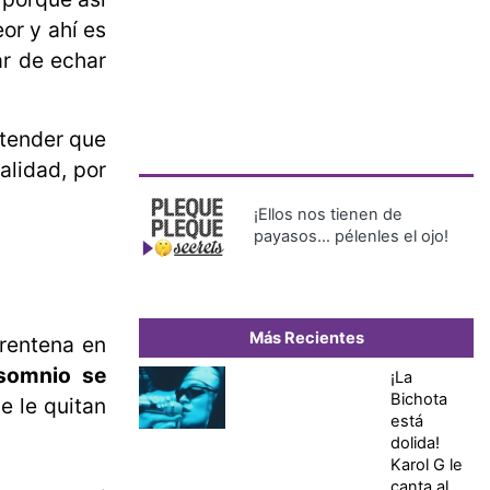
or y ahí es
ar de echar
tender que
alidad, por
¡Ellos nos tienen de
payasos… pélenles el ojo!
Más Recientes
arentena en
nsomnio se
¡La
Bichota
e le quitan
está
dolida!
Karol G le
canta al