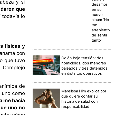
abeza y si
desamor
ndaron que
en su
nuevo
 todavía lo
álbum ‘No
me
arrepiento
de sentir
tanto’
s físicas y
 Panamá con
Colón bajo tensión: dos
to que tuvo
homicidios, dos menores
l Complejo
baleados y tres detenidos
en distintos operativos
 anímica de
Marelissa Him explica por
y uno como
qué quiere contar su
ja me hacía
historia de salud con
responsabilidad
 que uno no
chaba cómo