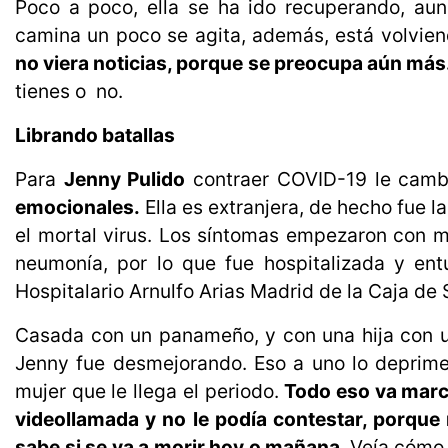
Poco a poco, ella se ha ido recuperando, au
camina un poco se agita, además, está volvien
no viera noticias, porque se preocupa aún más
tienes o no.
Librando batallas
Para
Jenny Pulido
contraer COVID-19 le cambi
emocionales.
Ella es extranjera, de hecho fue
el mortal virus. Los síntomas empezaron con m
neumonía, por lo que fue hospitalizada y en
Hospitalario Arnulfo Arias Madrid de la Caja de 
Casada con un panameño, y con una hija con u
Jenny fue desmejorando. Eso a uno lo deprim
mujer que le llega el periodo.
Todo eso va marca
videollamada y no le podía contestar, porque n
sabe si se va a morir hoy o mañana.
Veía cómo 