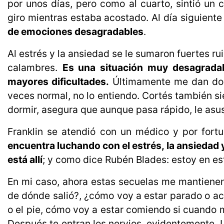
por unos días, pero como al cuarto, sintió un
giro mientras estaba acostado. Al día siguiente 
de emociones desagradables
.
Al estrés y la ansiedad se le sumaron fuertes r
calambres. 
Es una situación muy desagrada
mayores dificultades.
Últimamente me dan dolo
veces normal, no lo entiendo. Cortés también si
dormir, asegura que aunque pasa rápido, le asu
Franklin se atendió con un médico y por for
encuentra luchando con el estrés, la ansiedad 
está allí
; y como dice Rubén Blades: estoy en es
En mi caso, ahora estas secuelas me mantienen
de dónde salió?, ¿cómo voy a estar parado o ac
o el pie, cómo voy a estar comiendo si cuando
Después te entran los nervios, evidentemente. L