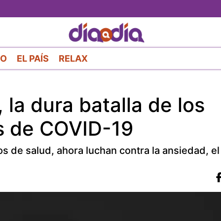
Pasar
al
contenido
principal
RO
EL PAÍS
RELAX
la dura batalla de los
s de COVID-19
de salud, ahora luchan contra la ansiedad, el