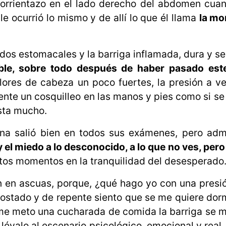
 corrientazo en el lado derecho del abdomen cua
le ocurrió lo mismo y de allí lo que él llama
la m
uidos estomacales y la barriga inflamada, dura y s
ble, sobre todo después de haber pasado est
res de cabeza un poco fuertes, la presión a ve
ente un cosquilleo en las manos y pies como si se 
sta mucho.
tuna salió bien en todos sus exámenes, pero ad
y el miedo a lo desconocido, a lo que no ves, per
tos momentos en la tranquilidad del desesperado
 en ascuas, porque, ¿qué hago yo con una presió
ostado y de repente siento que se me quiere dor
 me meto una cucharada de comida la barriga se 
lévalo al escenario psicológico, emocional y real,