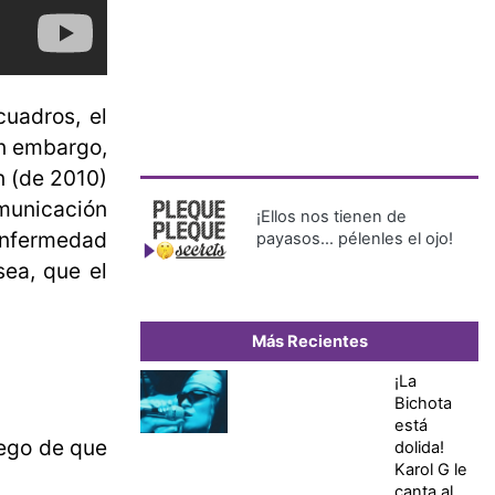
uadros, el
in embargo,
n (de 2010)
omunicación
¡Ellos nos tienen de
enfermedad
payasos… pélenles el ojo!
sea, que el
Más Recientes
¡La
Bichota
está
uego de que
dolida!
Karol G le
canta al