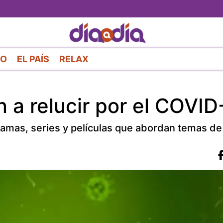
Pasar
al
contenido
principal
RO
EL PAÍS
RELAX
n a relucir por el COVID
mas, series y películas que abordan temas de