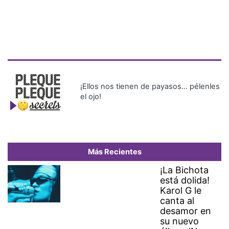
¡Ellos nos tienen de payasos… pélenles
el ojo!
Más Recientes
¡La Bichota
está dolida!
Karol G le
canta al
desamor en
su nuevo