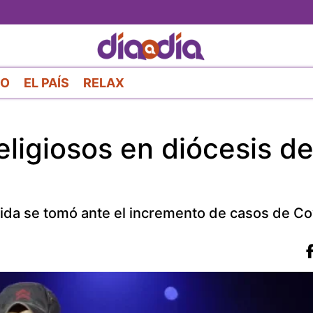
Pasar
al
contenido
principal
RO
EL PAÍS
RELAX
ligiosos en diócesis d
dida se tomó ante el incremento de casos de Co