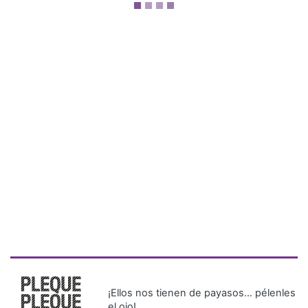
¡Ellos nos tienen de payasos… pélenles
el ojo!