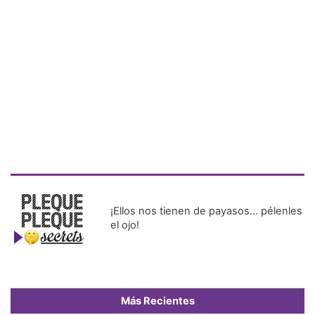
¡Ellos nos tienen de payasos… pélenles
el ojo!
Más Recientes