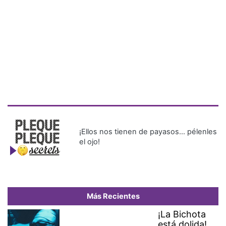
¡Ellos nos tienen de payasos… pélenles
el ojo!
Más Recientes
¡La Bichota
está dolida!