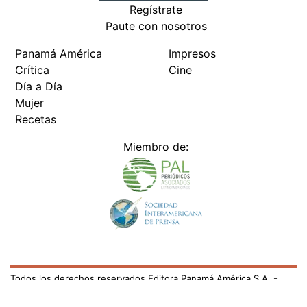
Regístrate
Paute con nosotros
Panamá América
Impresos
Crítica
Cine
Día a Día
Mujer
Recetas
Miembro de:
Todos los derechos reservados Editora Panamá América S.A. -
Ciudad de Panamá - Panamá 2026.
Prohibida su reproducción total o parcial, sin autorización escrita