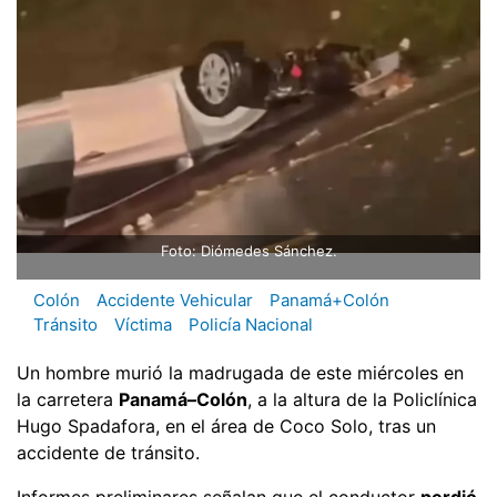
Foto: Diómedes Sánchez.
Colón
Accidente Vehicular
Panamá+Colón
Tránsito
Víctima
Policía Nacional
Un hombre murió la madrugada de este miércoles en
la carretera
Panamá–Colón
, a la altura de la Policlínica
Hugo Spadafora, en el área de Coco Solo, tras un
accidente de tránsito.
Informes preliminares señalan que el conductor
perdió