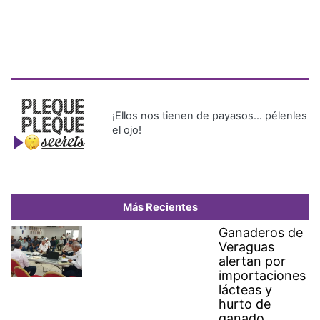
¡Ellos nos tienen de payasos… pélenles
el ojo!
Más Recientes
Ganaderos de
Veraguas
alertan por
importaciones
lácteas y
hurto de
ganado