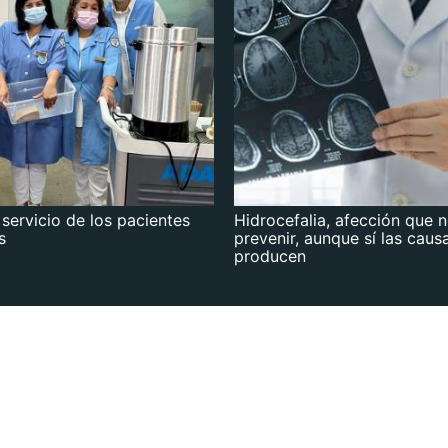
 servicio de los pacientes
Hidrocefalia, afección que 
s
prevenir, aunque sí las caus
producen