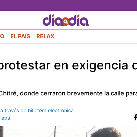
Pasar
al
contenido
principal
RO
EL PAÍS
RELAX
 protestar en exigencia 
Chitré, donde cerraron brevemente la calle para 
 través de billetera electrónica
iapa