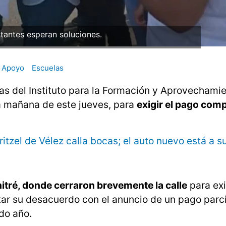
tantes esperan soluciones.
Apoyo
Escuelas
as del Instituto para la Formación y Aprovechami
a mañana de este jueves, para
exigir el pago comp
itzel de Vélez calla bocas; el auto nuevo está a 
hitré, donde cerraron brevemente la calle
para exi
tar su desacuerdo con el anuncio de un pago parci
do año.