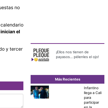
puestas no
l calendario
inician el
do y tercer
¡Ellos nos tienen de
payasos… pélenles el ojo!
Más Recientes
Infantino
llega a Cali
para
participar
en la