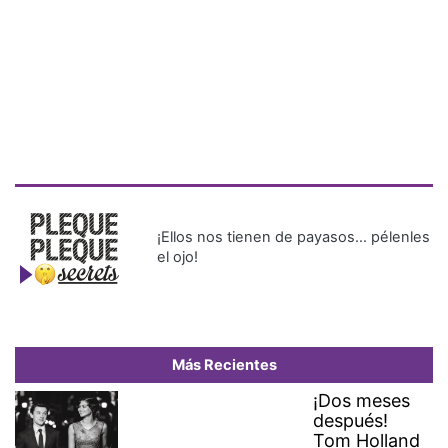
¡Ellos nos tienen de payasos… pélenles
el ojo!
Más Recientes
¡Dos meses
después!
Tom Holland