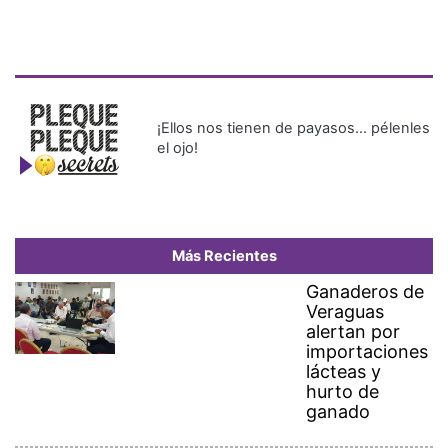
¡Ellos nos tienen de payasos… pélenles
el ojo!
Más Recientes
Ganaderos de
Veraguas
alertan por
importaciones
lácteas y
hurto de
ganado