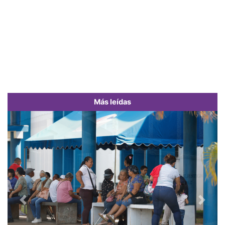
Más leídas
Previous
Next