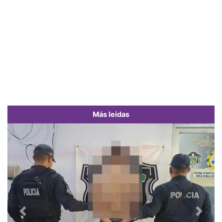
Más leídas
Previous
Next