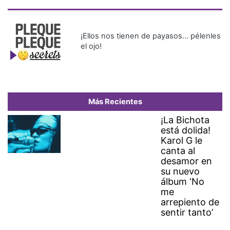
¡Ellos nos tienen de payasos… pélenles
el ojo!
Más Recientes
¡La Bichota
está dolida!
Karol G le
canta al
desamor en
su nuevo
álbum ‘No
me
arrepiento de
sentir tanto’