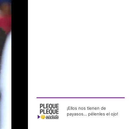
¡Ellos nos tienen de
payasos… pélenles el ojo!