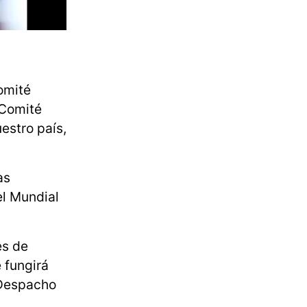
omité
 Comité
estro país,
as
el Mundial
es de
 fungirá
 Despacho