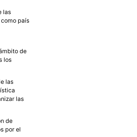
 las
á como país
 ámbito de
 los
e las
ística
nizar las
ón de
s por el