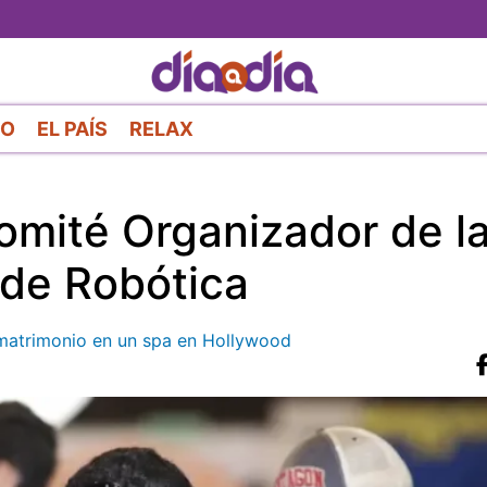
Pasar
al
contenido
principal
RO
EL PAÍS
RELAX
omité Organizador de l
 de Robótica
de matrimonio en un spa en Hollywood