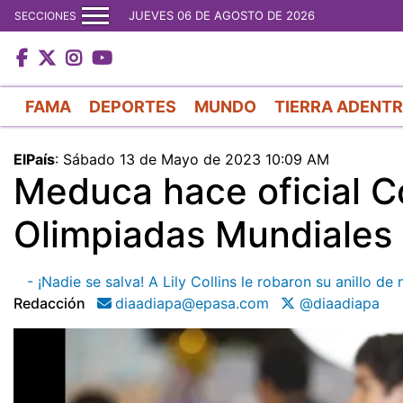
JUEVES 06 DE AGOSTO DE 2026
SECCIONES
FAMA
DEPORTES
MUNDO
TIERRA ADENT
ElPaís
:
Sábado 13 de Mayo de 2023 10:09 AM
Meduca hace oficial C
Olimpiadas Mundiales
- ¡Nadie se salva! A Lily Collins le robaron su anillo 
Redacción
diaadiapa@epasa.com
@diaadiapa