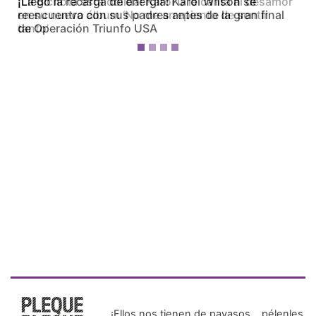
¡La Bichota está dolida! Karol G le canta al desamor
en su nuevo álbum ‘No me arrepiento de sentir
tanto’
¡Ellos nos tienen de payasos… pélenles