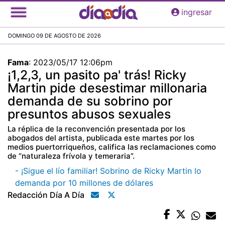
Pasar
ingresar
al
contenido
DOMINGO 09 DE AGOSTO DE 2026
principal
Fama
:
2023/05/17 12:06pm
¡1,2,3, un pasito pa' trás! Ricky
Martin pide desestimar millonaria
demanda de su sobrino por
presuntos abusos sexuales
La réplica de la reconvención presentada por los
abogados del artista, publicada este martes por los
medios puertorriqueños, califica las reclamaciones como
de “naturaleza frívola y temeraria”.
- ¡Sigue el lío familiar! Sobrino de Ricky Martin lo
demanda por 10 millones de dólares
Redacción Día A Día