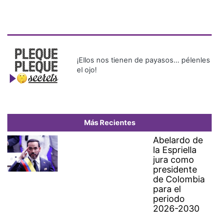
¡Ellos nos tienen de payasos… pélenles
el ojo!
Más Recientes
Abelardo de
la Espriella
jura como
presidente
de Colombia
para el
periodo
2026-2030