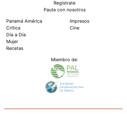
Regístrate
Paute con nosotros
Panamá América
Impresos
Crítica
Cine
Día a Día
Mujer
Recetas
Miembro de:
Todos los derechos reservados Editora Panamá América S.A. -
Ciudad de Panamá - Panamá 2026.
Prohibida su reproducción total o parcial, sin autorización escrita
de su titular