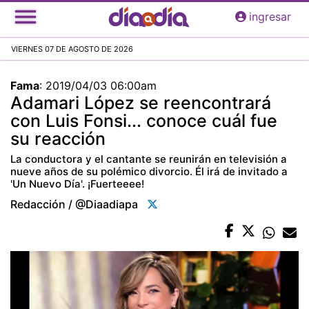
Pasar
ingresar
al
contenido
VIERNES 07 DE AGOSTO DE 2026
principal
Fama
:
2019/04/03 06:00am
Adamari López se reencontrará
con Luis Fonsi... conoce cuál fue
su reacción
La conductora y el cantante se reunirán en televisión a
nueve años de su polémico divorcio. Él irá de invitado a
'Un Nuevo Día'. ¡Fuerteeee!
Redacción / @diaadiapa