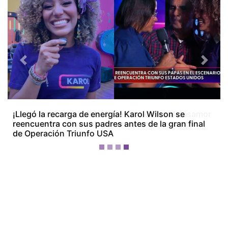
Previous
Next
¡La Bichota está dolida! Karol G le canta al desamor
en su nuevo álbum ‘No me arrepiento de sentir
tanto’