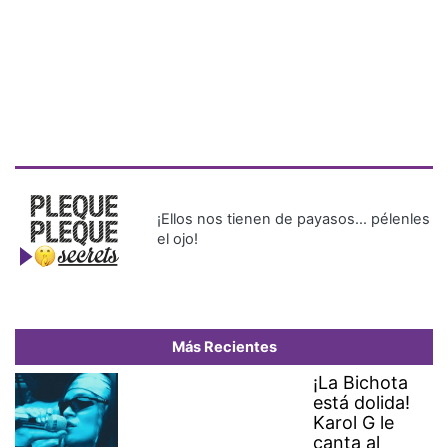
¡Ellos nos tienen de payasos… pélenles
el ojo!
Más Recientes
¡La Bichota
está dolida!
Karol G le
canta al