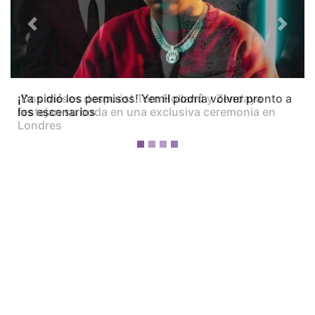
Previous
Next
¡Dos meses después! Tom Holland y Zendaya
festejan su boda en una exclusiva ceremonia en
Londres