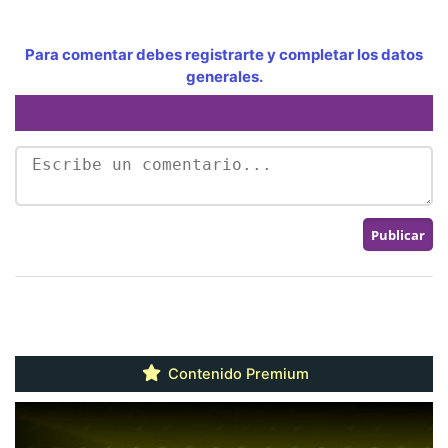
Para comentar debes registrarte y completar los datos
generales.
Contenido Premium