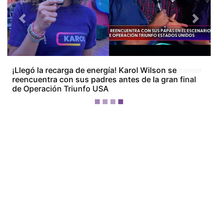
Previous
Next
¡La Bichota está dolida! Karol G le canta al desamor
en su nuevo álbum ‘No me arrepiento de sentir
tanto’