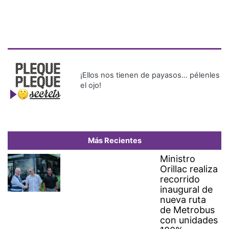
¡Ellos nos tienen de payasos… pélenles
el ojo!
Más Recientes
Ministro
Orillac realiza
recorrido
inaugural de
nueva ruta
de Metrobus
con unidades
100%