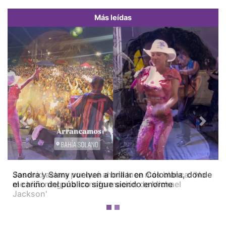
Más leídas
Previous
Next
Josenid aclara por qué ahora luce más blanca: 'No
me hice ninguna transformación de Michael
Jackson'