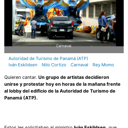
Carnaval.
Autoridad de Turismo de Panamá (ATP)
Iván Eskildsen
Nito Cortizo
Carnaval
Rey Momo
Quieren cantar.
Un grupo de artistas decidieron
unirse y protestar hoy en horas de la mañana frente
al lobby del edificio de la Autoridad de Turismo de
Panamá (ATP).
Estos les solicitaban al ministro
Iván Eskildsen,
que