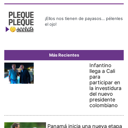
¡Ellos nos tienen de payasos… pélenles
el ojo!
Más Recientes
Infantino
llega a Cali
para
participar en
la investidura
del nuevo
presidente
colombiano
Panamá inicia una nueva etapa