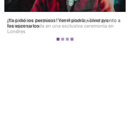
¡Dos meses después! Tom Holland y Zendaya
festejan su boda en una exclusiva ceremonia en
Londres