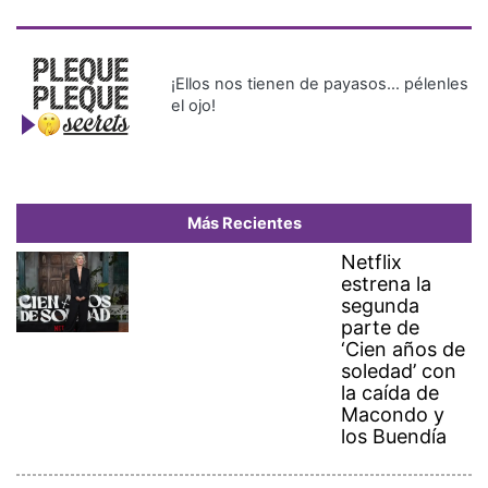
¡Ellos nos tienen de payasos… pélenles
el ojo!
Más Recientes
Netflix
estrena la
segunda
parte de
‘Cien años de
soledad’ con
la caída de
Macondo y
los Buendía