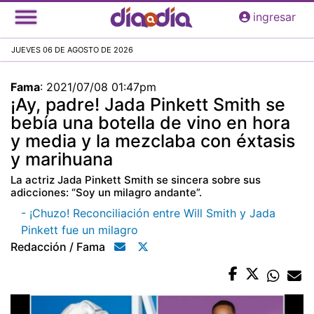
Pasar
ingresar
al
contenido
JUEVES 06 DE AGOSTO DE 2026
principal
Fama
:
2021/07/08 01:47pm
¡Ay, padre! Jada Pinkett Smith se
bebía una botella de vino en hora
y media y la mezclaba con éxtasis
y marihuana
La actriz Jada Pinkett Smith se sincera sobre sus
adicciones: “Soy un milagro andante”.
- ¡Chuzo! Reconciliación entre Will Smith y Jada
Pinkett fue un milagro
Redacción / Fama