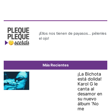
¡Ellos nos tienen de payasos… pélenles
el ojo!
Más Recientes
¡La Bichota
está dolida!
Karol G le
canta al
desamor en
su nuevo
álbum ‘No
me