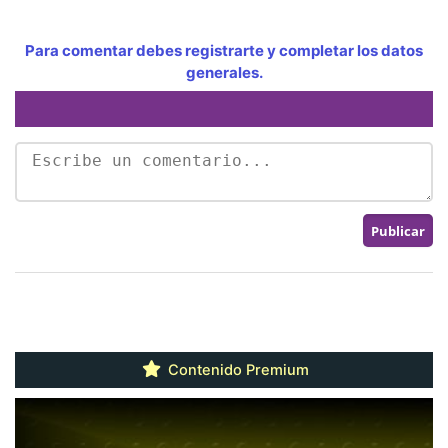
Para comentar debes registrarte y completar los datos
generales.
Contenido Premium