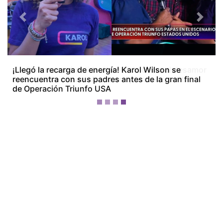
Previous
Next
¡La Bichota está dolida! Karol G le canta al desamor
en su nuevo álbum ‘No me arrepiento de sentir
tanto’