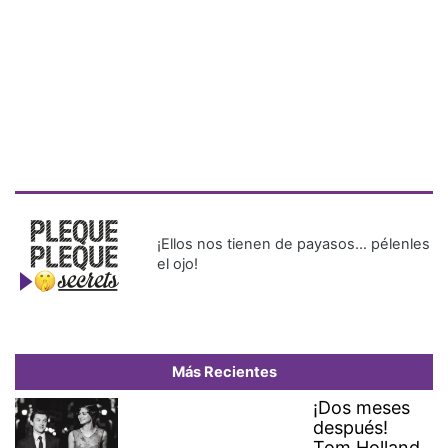
¡Ellos nos tienen de payasos… pélenles
el ojo!
Más Recientes
¡Dos meses
después!
Tom Holland