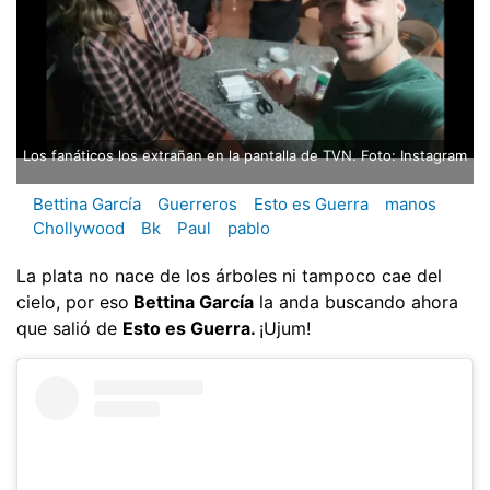
Los fanáticos los extrañan en la pantalla de TVN. Foto: Instagram
Bettina García
Guerreros
Esto es Guerra
manos
Chollywood
Bk
Paul
pablo
La plata no nace de los árboles ni tampoco cae del
cielo, por eso
Bettina García
la anda buscando ahora
que salió de
Esto es Guerra.
¡Ujum!