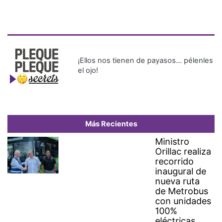
¡Ellos nos tienen de payasos… pélenles
el ojo!
Más Recientes
Ministro
Orillac realiza
recorrido
inaugural de
nueva ruta
de Metrobus
con unidades
100%
eléctricas