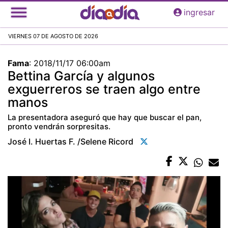
Pasar
ingresar
al
contenido
VIERNES 07 DE AGOSTO DE 2026
principal
Fama
:
2018/11/17 06:00am
Bettina García y algunos
exguerreros se traen algo entre
manos
La presentadora aseguró que hay que buscar el pan,
pronto vendrán sorpresitas.
José I. Huertas F. /selene Ricord