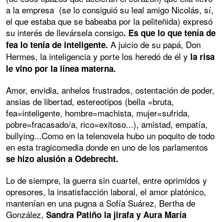
a la empresa (se lo consiguió su leal amigo Nicolás, sí,
el que estaba que se babeaba por la peliteñida) expresó
su interés de llevársela consigo
. Es que lo que tenía de
A juicio de su papá, Don
fea lo tenía de inteligente.
Hermes, la inteligencia y porte los heredó de él y
la risa
le vino por la línea materna.
Amor, envidia, anhelos frustrados, ostentación de poder,
ansias de libertad, estereotipos (bella =bruta,
fea=inteligente, hombre=machista, mujer=sufrida,
pobre=fracasado/a, rico=exitoso...), amistad, empatía,
bullying...Como en la telenovela hubo un poquito de todo
en esta tragicomedia donde en uno de los parlamentos
se hizo alusión a Odebrecht.
Lo de siempre, la guerra sin cuartel, entre oprimidos y
opresores, la insatisfacción laboral, el amor platónico,
mantenían en una pugna a Sofía Suárez, Bertha de
González,
Sandra Patiño la jirafa y Aura María