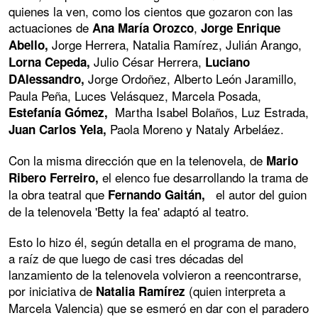
quienes la ven, como los cientos que gozaron con las
actuaciones de
,
Ana María Orozco
Jorge Enrique
Jorge Herrera, Natalia Ramírez, Julián Arango,
Abello,
Julio César Herrera,
Lorna Cepeda,
Luciano
Jorge Ordoñez, Alberto León Jaramillo,
DAlessandro,
Paula Peña, Luces Velásquez, Marcela Posada,
Martha Isabel Bolaños, Luz Estrada,
Estefanía Gómez,
Paola Moreno y Nataly Arbeláez.
Juan Carlos Yela,
Con la misma dirección que en la telenovela, de
Mario
el elenco fue desarrollando la trama de
Ribero Ferreiro,
la obra teatral que
el autor del guion
Fernando Gaitán,
de la telenovela 'Betty la fea' adaptó al teatro.
Esto lo hizo él, según detalla en el programa de mano,
a raíz de que luego de casi tres décadas del
lanzamiento de la telenovela volvieron a reencontrarse,
por iniciativa de
(quien interpreta a
Natalia Ramírez
Marcela Valencia) que se esmeró en dar con el paradero