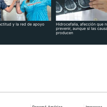
actitud y la red de apoyo
Hidrocefalia, afección que 
prevenir, aunque sí las caus
producen