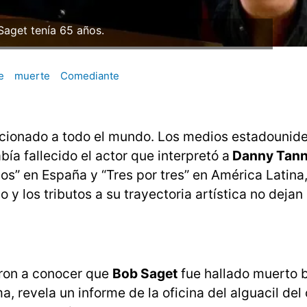
Saget tenía 65 años.
e
muerte
Comediante
ionado a todo el mundo. Los medios estadounid
a fallecido el actor que interpretó a
Danny Tanne
s” en España y “Tres por tres” en América Latina
 y los tributos a su trayectoria artística no deja
eron a conocer que
Bob Saget
fue hallado muerto b
a, revela un informe de la oficina del alguacil de