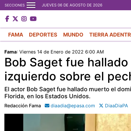
JUEVES 06 DE AGOSTO DE 2026
SECCIONES
FAMA
DEPORTES
MUNDO
TIERRA ADENT
Fama
:
Viernes 14 de Enero de 2022 6:00 AM
Bob Saget fue hallado
izquierdo sobre el pec
El actor Bob Saget fue hallado muerto el dom
Florida, en los Estados Unidos.
Redacción Fama
diaadia@epasa.com
DiaaDiaPA