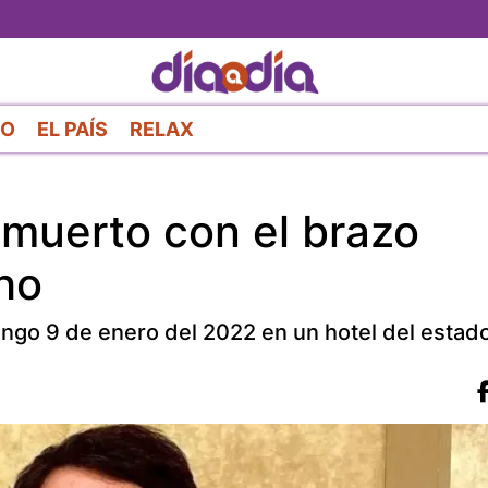
Pasar
al
contenido
principal
RO
EL PAÍS
RELAX
 muerto con el brazo
ho
ingo 9 de enero del 2022 en un hotel del estad