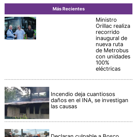
Más Recientes
Ministro
Orillac realiza
recorrido
inaugural de
nueva ruta
de Metrobus
con unidades
100%
eléctricas
Incendio deja cuantiosos
daños en el INA, se investigan
las causas
Declaran culpable a Bosco
Bolívar Barrera por el femicidio