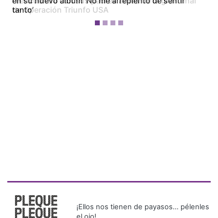
en su nuevo álbum ‘No me arrepiento de sentir
tanto’
¡Ellos nos tienen de payasos… pélenles
el ojo!