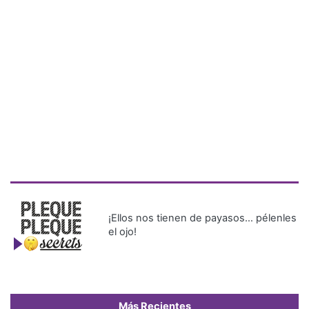
¡Ellos nos tienen de payasos… pélenles
el ojo!
Más Recientes