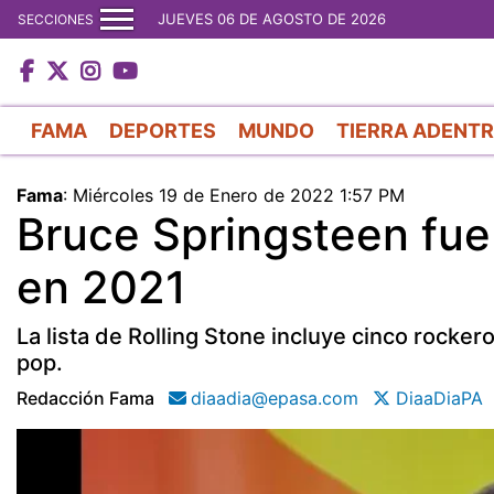
JUEVES 06 DE AGOSTO DE 2026
SECCIONES
FAMA
DEPORTES
MUNDO
TIERRA ADENT
Fama
:
Miércoles 19 de Enero de 2022 1:57 PM
Bruce Springsteen fue
en 2021
La lista de Rolling Stone incluye cinco rockero
pop.
Redacción Fama
diaadia@epasa.com
DiaaDiaPA