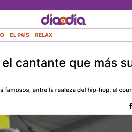
Pasar
al
contenido
principal
RO
EL PAÍS
RELAX
 el cantante que más 
s famosos, entre la realeza del hip-hop, el coun