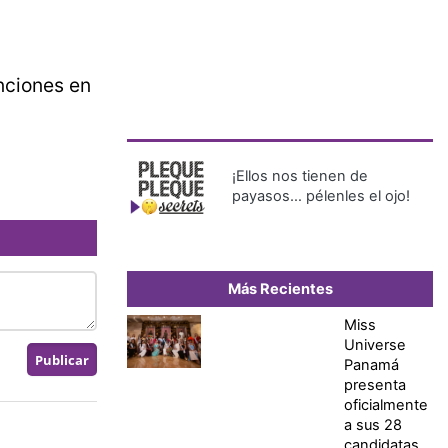
anciones en
¡Ellos nos tienen de
payasos… pélenles el ojo!
Más Recientes
Miss
Universe
Panamá
presenta
oficialmente
a sus 28
candidatas