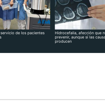
 servicio de los pacientes
Hidrocefalia, afección que 
s
prevenir, aunque sí las caus
producen