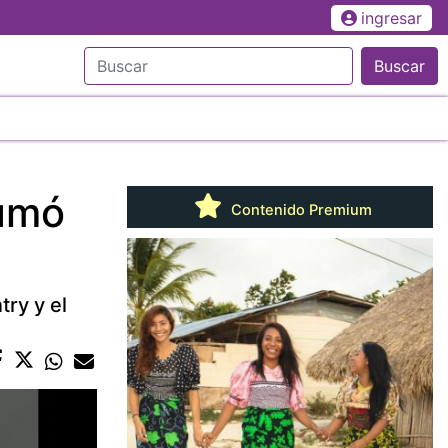
ingresar
Buscar
sumó
Contenido Premium
try y el