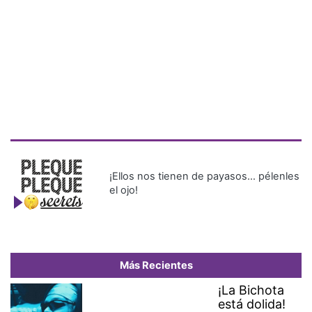
¡Ellos nos tienen de payasos… pélenles
el ojo!
Más Recientes
¡La Bichota
está dolida!