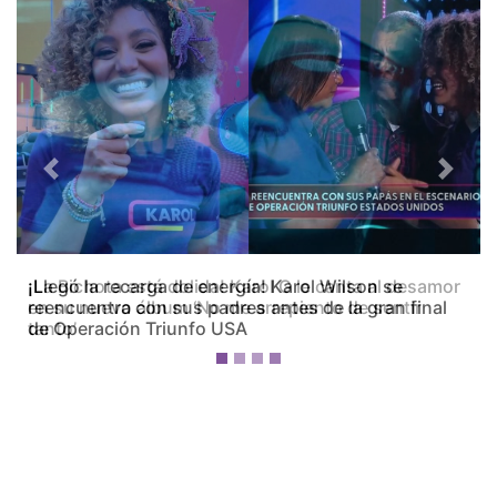
Previous
Next
¡La Bichota está dolida! Karol G le canta al desamor
en su nuevo álbum ‘No me arrepiento de sentir
tanto’