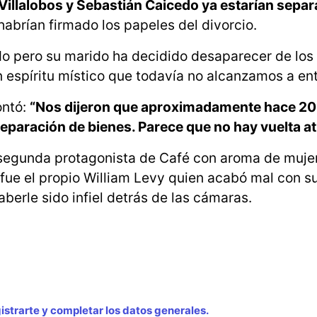
illalobos y Sebastián Caicedo ya estarían separ
 habrían firmado los papeles del divorcio.
do pero su marido ha decidido desaparecer de los
 espíritu místico que todavía no alcanzamos a en
ontó:
“Nos dijeron que aproximadamente hace 20 d
eparación de bienes. Parece que no hay vuelta at
a segunda protagonista de Café con aroma de muje
 fue el propio William Levy quien acabó mal con s
erle sido infiel detrás de las cámaras.
strarte y completar los datos generales.