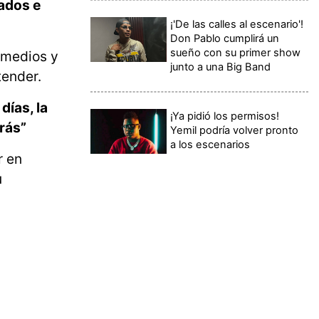
ados e
¡'De las calles al escenario'!
Don Pablo cumplirá un
sueño con su primer show
 medios y
junto a una Big Band
tender.
ías, la
¡Ya pidió los permisos!
rás”
Yemil podría volver pronto
a los escenarios
r en
u