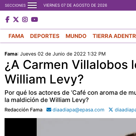
VIERNES 07 DE AGOSTO DE 2026
SECCIONES
FAMA
DEPORTES
MUNDO
TIERRA ADENT
Fama
:
Jueves 02 de Junio de 2022 1:32 PM
¿A Carmen Villalobos l
William Levy?
Por qué los actores de ‘Café con aroma de muj
la maldición de William Levy?
Redacción Fama
diaadiapa@epasa.com
diaadiap