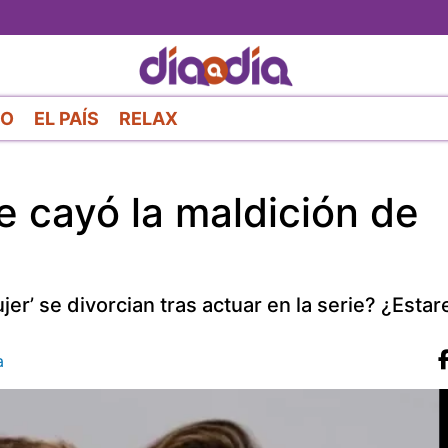
Pasar
al
contenido
principal
RO
EL PAÍS
RELAX
e cayó la maldición de
er’ se divorcian tras actuar en la serie? ¿Esta
a