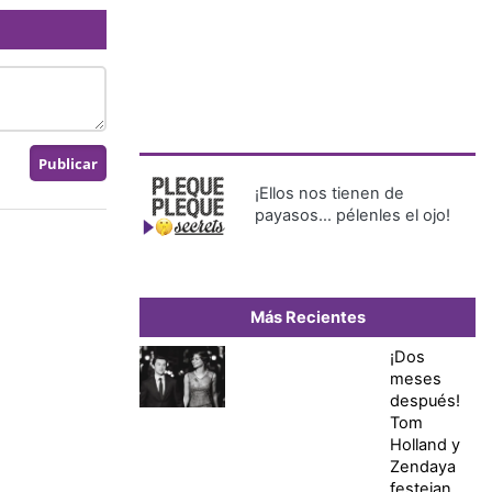
¡Ellos nos tienen de
payasos… pélenles el ojo!
Más Recientes
¡Dos
meses
después!
Tom
Holland y
Zendaya
festejan