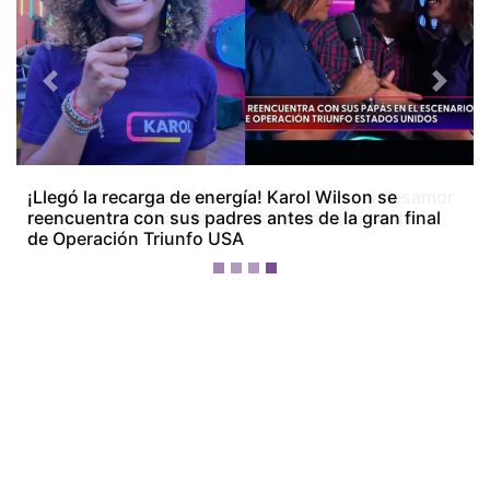
Previous
Next
¡La Bichota está dolida! Karol G le canta al desamor
en su nuevo álbum ‘No me arrepiento de sentir
tanto’