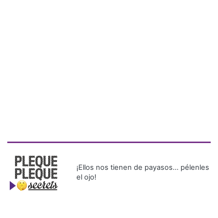
¡Ellos nos tienen de payasos… pélenles
el ojo!
Más Recientes
¡Dos meses
después!
Tom Holland
y Zendaya
festejan su
boda en una
exclusiva
ceremonia
en Londres