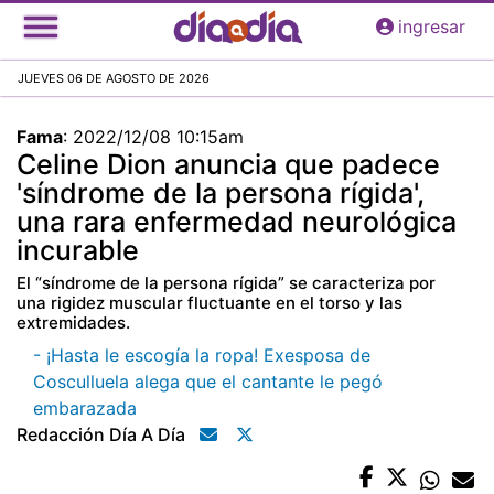
Pasar
ingresar
al
contenido
JUEVES 06 DE AGOSTO DE 2026
principal
Fama
:
2022/12/08 10:15am
Celine Dion anuncia que padece
'síndrome de la persona rígida',
una rara enfermedad neurológica
incurable
El “síndrome de la persona rígida” se caracteriza por
una rigidez muscular fluctuante en el torso y las
extremidades.
- ¡Hasta le escogía la ropa! Exesposa de
Cosculluela alega que el cantante le pegó
embarazada
Redacción Día A Día