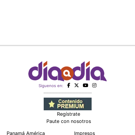
Siguenos en:
Regístrate
Paute con nosotros
Panamá América
Impresos
Crítica
Cine
Día a Día
Mujer
Recetas
Miembro de: