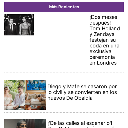
Diego y Mafe se casaron por
lo civil y se convierten en los
nuevos De Obaldía
¡'De las calles al escenario'!
Don Pablo cumplirá un sueño
con su primer show junto a
una Big Band
Capturan a tres hombres
dentro de una vivienda y
detienen a otro con presunta
droga en Colón