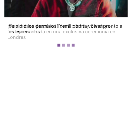
¡Dos meses después! Tom Holland y Zendaya
festejan su boda en una exclusiva ceremonia en
Londres