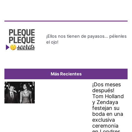
¡Ellos nos tienen de payasos… pélenles
el ojo!
Más Recientes
¡Dos meses
después!
Tom Holland
y Zendaya
festejan su
boda en una
exclusiva
ceremonia
en Londres