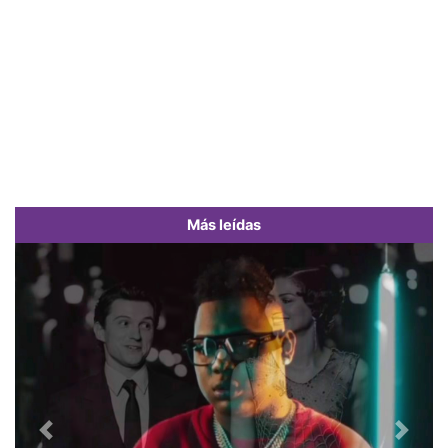
Más leídas
Previous
Next