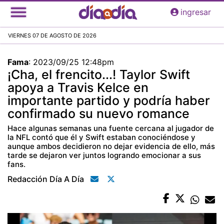
Pasar
ingresar
al
contenido
VIERNES 07 DE AGOSTO DE 2026
principal
Fama
:
2023/09/25 12:48pm
¡Cha, el frencito...! Taylor Swift
apoya a Travis Kelce en
importante partido y podría haber
confirmado su nuevo romance
Hace algunas semanas una fuente cercana al jugador de
la NFL contó que él y Swift estaban conociéndose y
aunque ambos decidieron no dejar evidencia de ello, más
tarde se dejaron ver juntos logrando emocionar a sus
fans.
Redacción Día A Día