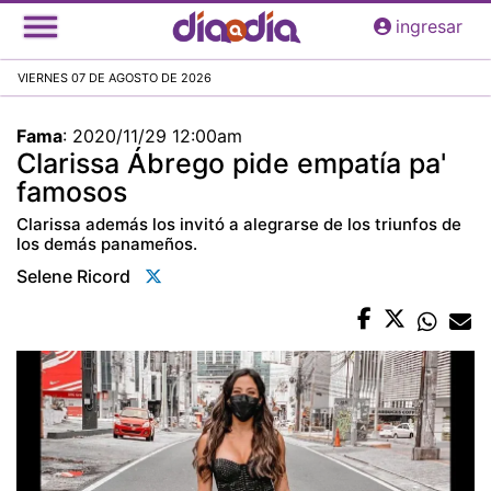
Pasar
ingresar
al
contenido
VIERNES 07 DE AGOSTO DE 2026
principal
Fama
:
2020/11/29 12:00am
Clarissa Ábrego pide empatía pa'
famosos
Clarissa además los invitó a alegrarse de los triunfos de
los demás panameños.
Selene Ricord