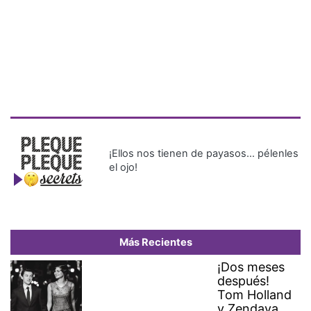
¡Ellos nos tienen de payasos… pélenles
el ojo!
Más Recientes
¡Dos meses
después!
Tom Holland
y Zendaya