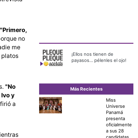
"Primero,
porque no
nadie me
¡Ellos nos tienen de
 platos
payasos… pélenles el ojo!
s.
"No
Más Recientes
,
Ivo y
Miss
irió a
Universe
Panamá
presenta
oficialmente
a sus 28
ientras
candidatas