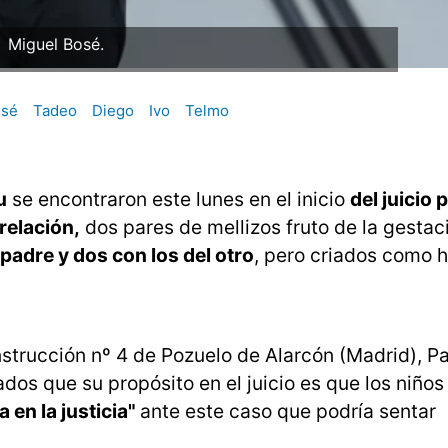
Miguel Bosé.
osé
Tadeo
Diego
Ivo
Telmo
u
se encontraron este lunes en el inicio
del juicio p
 relación,
dos pares de mellizos fruto de la gestac
padre y dos con los del otro
, pero criados como
nstrucción nº 4 de Pozuelo de Alarcón (Madrid), P
os que su propósito en el juicio es que los niño
a en la justicia"
ante este caso que podría sentar