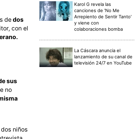
Karol G revela las
canciones de 'No Me
Arrepiento de Sentir Tanto'
ás de
dos
y viene con
tor, con el
colaboraciones bomba
verano.
La Cáscara anuncia el
lanzamiento de su canal de
televisión 24/7 en YouTube
 de sus
e no
 misma
 dos niños
ntrevista