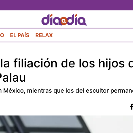
Pasar
al
contenido
principal
RO
EL PAÍS
RELAX
a filiación de los hijos 
Palau
en México, mientras que los del escultor perma