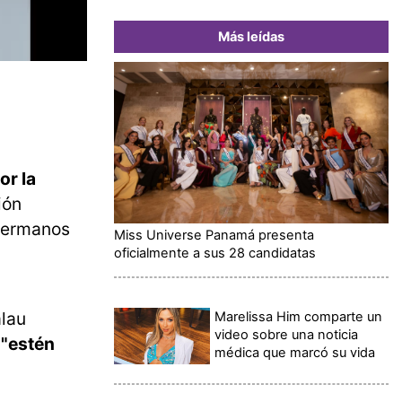
Más leídas
or la
ión
 hermanos
Miss Universe Panamá presenta
oficialmente a sus 28 candidatas
alau
Marelissa Him comparte un
video sobre una noticia
s
"estén
médica que marcó su vida