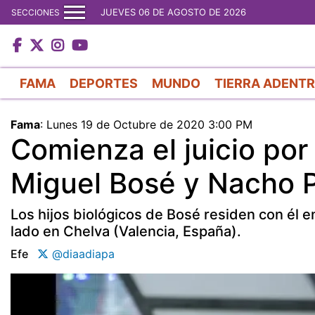
JUEVES 06 DE AGOSTO DE 2026
SECCIONES
FAMA
DEPORTES
MUNDO
TIERRA ADENT
Fama
:
Lunes 19 de Octubre de 2020 3:00 PM
Comienza el juicio por l
Miguel Bosé y Nacho 
Los hijos biológicos de Bosé residen con él 
lado en Chelva (Valencia, España).
Efe
@diaadiapa