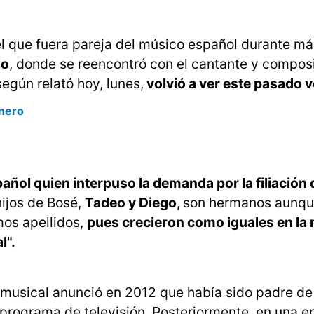
el que fuera pareja del músico español durante m
io
, donde se reencontró con el cantante y composi
egún relató hoy, lunes,
volvió a ver este pasado 
nero
pañol quien interpuso la demanda por la filiación
 hijos de Bosé,
Tadeo y Diego,
son hermanos aunqu
os apellidos,
pues crecieron como iguales en la
l".
ta musical anunció en 2012 que había sido padre de
 programa de televisión. Posteriormente, en una e