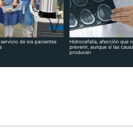
 servicio de los pacientes
Hidrocefalia, afección que 
s
prevenir, aunque sí las caus
producen