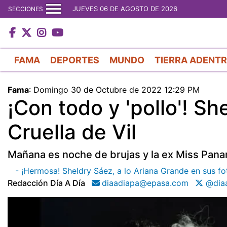
JUEVES 06 DE AGOSTO DE 2026
SECCIONES
FAMA
DEPORTES
MUNDO
TIERRA ADENT
Fama
:
Domingo 30 de Octubre de 2022 12:29 PM
¡Con todo y 'pollo'! S
Cruella de Vil
Mañana es noche de brujas y la ex Miss Pana
- ¡Hermosa! Sheldry Sáez, a lo Ariana Grande en sus f
Redacción Día A Día
diaadiapa@epasa.com
@diaa