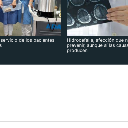
 servicio de los pacientes
Hidrocefalia, afección que 
s
prevenir, aunque sí las caus
producen