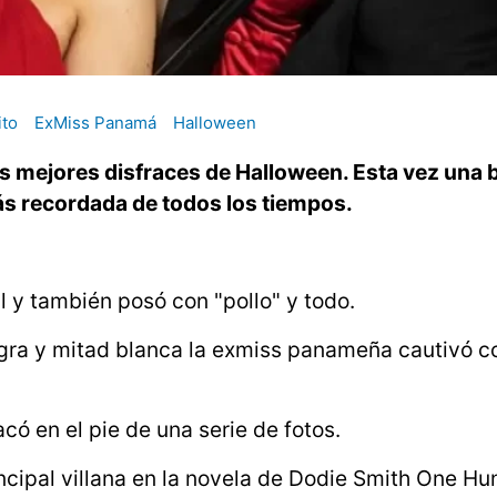
ito
ExMiss Panamá
Halloween
 mejores disfraces de Halloween. Esta vez una b
ás recordada de todos los tiempos.
il y también posó con "pollo" y todo.
negra y mitad blanca la exmiss panameña cautivó c
acó en el pie de una serie de fotos.
incipal villana en la novela de Dodie Smith One H