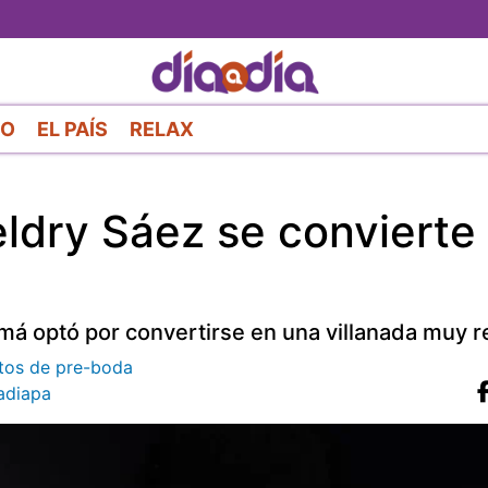
Pasar
al
contenido
principal
RO
EL PAÍS
RELAX
heldry Sáez se convierte
má optó por convertirse en una villanada muy 
otos de pre-boda
diapa