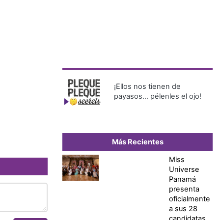
¡Ellos nos tienen de
payasos… pélenles el ojo!
Más Recientes
Miss
Universe
Panamá
presenta
oficialmente
a sus 28
candidatas